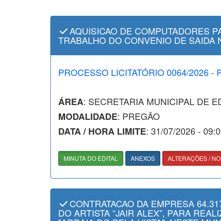
AQUISICAO DE COMPUTADORES PA
TRABALHO DO CONVENIO DE SAIDA Nº
PROCESSO LICITATÓRIO 0064/2026 -
: SECRETARIA MUNICIPAL DE 
ÁREA
: PREGÃO
MODALIDADE
: 31/07/2026 - 09:
DATA / HORA LIMITE
MINUTA DO EDITAL
ANEXOS
ALTERAÇÕES / NO
CONTRATACAO DA EMPRESA 64.317
DO ARTISTA “JAIR ALEX”, PARA REA